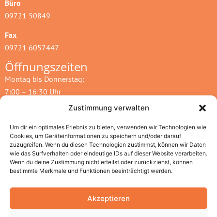
Büro
09721 50849
Fax
09721 6057447
Öffnungszeiten
Montag bis Donnerstag:
7:00 – 16:30 Uhr
Zustimmung verwalten
Freitag:
7: 00 – 15:00 Uhr
Um dir ein optimales Erlebnis zu bieten, verwenden wir Technologien wie
Cookies, um Geräteinformationen zu speichern und/oder darauf
Öffnungszeiten und Schließtage
zuzugreifen. Wenn du diesen Technologien zustimmst, können wir Daten
wie das Surfverhalten oder eindeutige IDs auf dieser Website verarbeiten.
Wenn du deine Zustimmung nicht erteilst oder zurückziehst, können
bestimmte Merkmale und Funktionen beeinträchtigt werden.
Akzeptieren