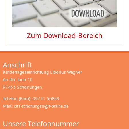
Zum Download-Bereich
Anschrift
Kindertageseinrichtung Liborius Wagner
An der Tann 10
97453 Schonungen
Telefon (Büro): 09721 50849
Mail:
kita-schonungen@t-online.de
Unsere Telefonnummer